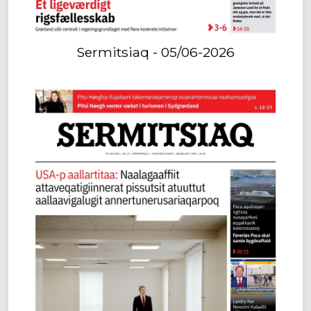
Sermitsiaq - 05/06-2026