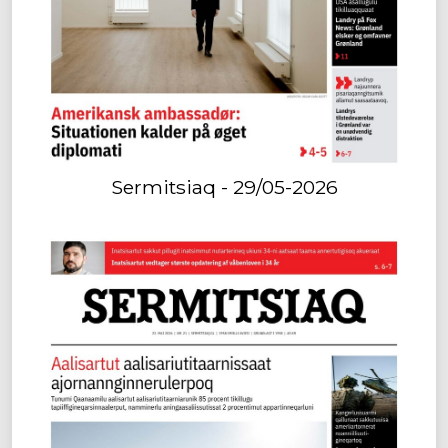
Sermitsiaq - 29/05-2026