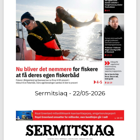
Sermitsiaq - 22/05-2026