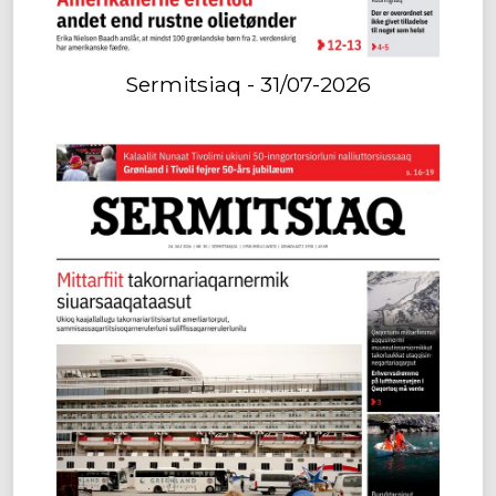
Sermitsiaq - 31/07-2026