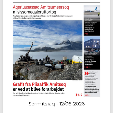
Sermitsiaq - 12/06-2026