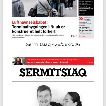
Sermitsiaq - 26/06-2026